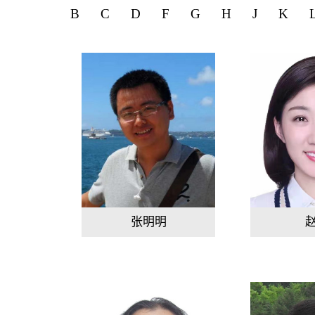
B
C
D
F
G
H
J
K
张明明