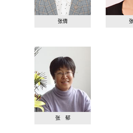
张倩
张 郁