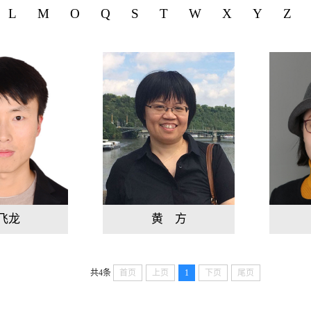
L
M
O
Q
S
T
W
X
Y
Z
飞龙
黄 方
共4条
首页
上页
1
下页
尾页