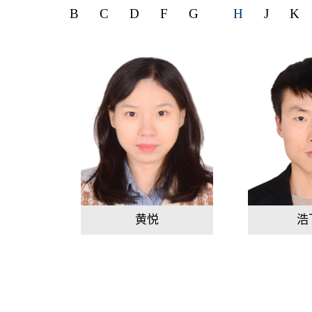
B
C
D
F
G
H
J
K
黄悦
浩