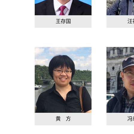
王存国
汪
黄 方
冯