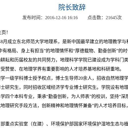
院长致辞
发布时间：
2016-12-16 16:16
点击数：
21645
次
主页！
9年8月成立东北师范大学地理系，是新中国最早建立的地理教学
胸中有格局、身上有担当”的地理情怀和“厚德载物、勤奋创新”的
勤耕耘和历届校友的共同努力，地理科学学院已建设成为学科门
广受赞誉、在地理学界有重要影响的人才培养基地和科研重地。
理学一级学科博士授予权点，博士生导师
20余人，招收自然地理
博士研究生，同时招收区域经济学专业博士研究生。学院设有地
科学四个本科专业
，秉承
“勤奋创新
，为人师表
”的
校训，坚持
“深
地理研究手段方法，创新精神和地理情怀兼备”的人才培养目标
育部重点实验室（在建）、环境保护部国家环境保护湿
地生态与