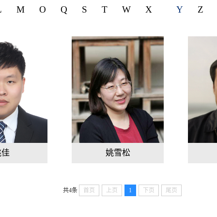
L
M
O
Q
S
T
W
X
Y
Z
姚佳
姚雪松
共4条
首页
上页
1
下页
尾页