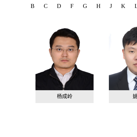
B
C
D
F
G
H
J
K
杨成岭