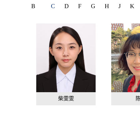
B
C
D
F
G
H
J
K
柴雯雯