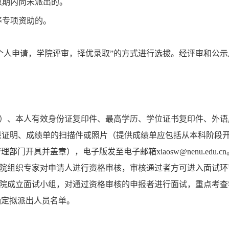
效期内尚未派出的。
养专项资助的。
“个人申请，学院评审，择优录取”的方式进行选拔。经评审和公
1）、
本人
有效
身份证
复印件
、最高学历、学位证书复印件
、外语
果证明、成绩单的扫描件或照片（提供成绩单应包括从本科阶段
具并盖章），电子版发至电子邮箱xiaosw@nenu.edu.cn。
。学院组织专家对申请人进行资格审核，审核通过者方可进入面试环
。学院成立面试小组，对通过资格审核的申报者进行面试，重点考
确定拟派出人员名单。