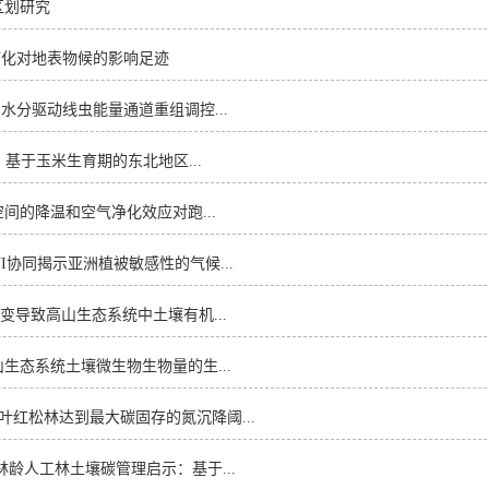
区划研究
e》中国城市化对地表物候的影响足迹
移过程中水分驱动线虫能量通道重组调控...
Studies》基于玉米生育期的东北地区...
hy》绿色空间的降温和空气净化效应对跑...
IF-NDVI协同揭示亚洲植被敏感性的气候...
略的转变导致高山生态系统中土壤有机...
phy》高山生态系统土壤微生物生物量的生...
叶红松林达到最大碳固存的氮沉降阈...
nt》不同林龄人工林土壤碳管理启示：基于...