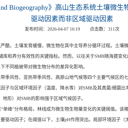
ogy and Biogeography》高山生态系
驱动因素而非区域驱动因素
发布时间：
2026-04-07 16:19
点击数：
311
次
严酷，土壤发育缓慢，微生物在其中主导养分循环过程。土壤微
碳储库和养分有效性的关键指标。然而，以往关于SMB随海拔变
上下不同植被带对微生物分布的差异化影响。
带季风性、亚热带季风性、高原山地气候等四个主要气候区的七
因子与区域环境因子（温度、降水等）对SMB及其真菌/细菌比
、地形）对SMB的影响强于区域气候因子。
呈“单峰”分布格局，林线成为微生物生物量变化的关键阈值。该
要驱动因子；在阈值以下，土壤pH作用突出。局部环境因子（