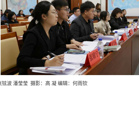
铉波 潘莹莹 摄影：高 凝 编辑：何雨钦