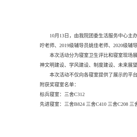
10月
13日
，由我院团委生活服务中心主办
咛老师、2019级辅导员姚佳老师、2020级
本次活动分为寝室卫生评比和寝室现场
神文明建设、学风建设、制度建设、未来展
本次活动不仅向各寝室提供了展示的平台
附获奖寝室名单：
标兵寝室
：
三舍
C312
先进寝室
：
三舍
B824 三舍C410 三舍C208 三