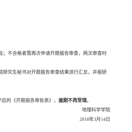
段；不合格者需再次申请开题报告审查，两次审查时
院研究生秘书对开题报告审查结果进行汇总，并报研
字后的《开题报告审批表》，
逾期不再受理
。
地理科学学院
2018
年
3
月
14
日