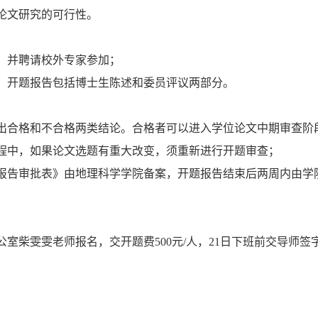
论文研究的可行性。
，并聘请校外专家参加；
。开题报告包括博士生陈述和委员评议两部分。
出合格和不合格两类结论。合格者可以进入学位论文中期审查阶
程中，如果论文选题有重大改变，须重新进行开题审查；
报告审批表》由地理科学学院备案，开题报告结束后两周内由学
公室柴雯雯老师报名，交开题费
500
元
/
人，
21
日下班前交导师签