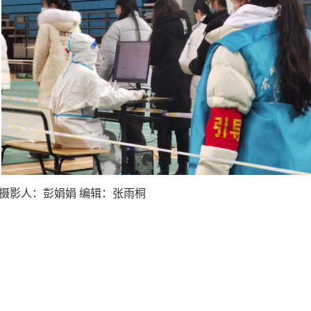
摄影人：彭娟娟
编辑：张雨桐