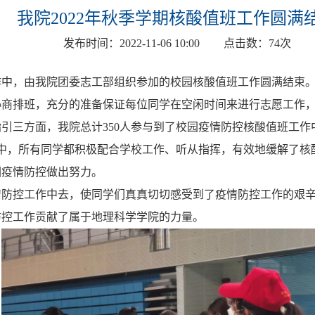
我院2022年秋季学期核酸值班工作圆满
发布时间：
2022-11-06 10:00
点击数：
74
次
作中，
由我
院团委志工部
组织参加的校园
核酸值班工作圆满结束
协商排班
，
充分的准备保证每位同学在空闲时间来进行志愿工作
指引三方面
，
我院总计
350
人参与到了校园疫情防控核酸值班工作
作中，所有同学都积极配合学校工作、听从指挥，有效地缓解了核
园
疫情防控做出努力。
情防控工作中去，使同学们真真切切感受到了疫情防控工作的艰
防控工作贡献了属于地理科学学院的力量。