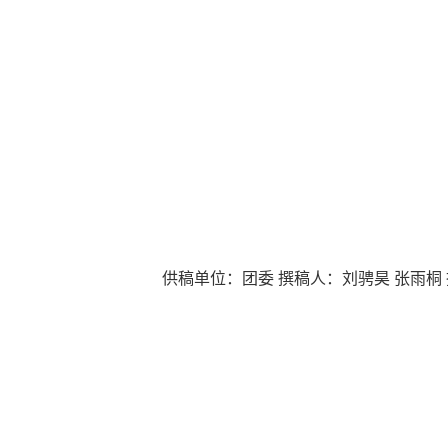
供稿单位：团委
撰稿人：刘骋昊
张雨桐