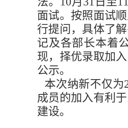
法
。
10
月
31
日
至
1
面试。
按照面试顺
行
提问，
具体了解
记及各部长本着
现，择优录取加入
公示
。
本次纳新不仅为
成员的加入
有利于
建设。