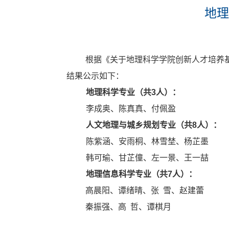
地理
根据《关于地理科学学院创新人才培养
结果公示如下：
地理科学专业（共
3
人）：
李成奥、陈真真、付佩盈
人文地理与城乡规划专业（共
8
人）：
陈紫涵、安雨桐、林雪埜、杨芷墨
韩可瑜、甘芷僮、左一景、王一喆
地理信息科学专业（共
7
人）：
高晨阳、谭绪晴、张 雪、赵建蕾
秦振强、高 哲、谭棋月