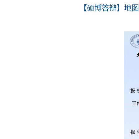
【硕博答辩】地图