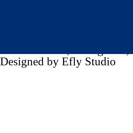
学院团委微信公众号
© School of Geographical Sc
Renmin Street, Changchun, 
Designed by Efly Studio