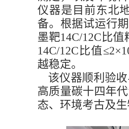
仪器是目前东北
备。根据试运行期的测
墨靶
14
C/
12
C比值精
14
C/
12
C比值≤2×1
越稳定。
该仪器顺利验收
高质量碳十四年代
态、环境考古及生