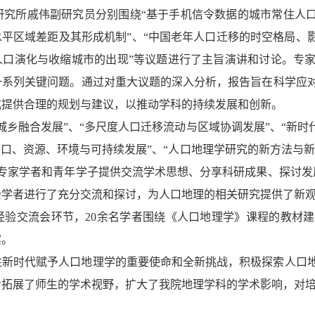
究所戚伟副研究员分别围绕“基于手机信令数据的城市常住人口
水平区域差距及其形成机制”、“中国老年人口迁移的时空格局、
人口演化与收缩城市的出现”等议题进行了主旨演讲和讨论。专
一系列关键问题。通过对重大议题的深入分析，报告旨在科学应
式提供合理的规划与建议，以推动学科的持续发展和创新。
城乡融合发展”、“多尺度人口迁移流动与区域协调发展”、“新时
人口、资源、环境与可持续发展”、“人口地理学研究的新方法与新
专家学者和青年学子提供交流学术思想、分享科研成果、探讨发展
会学者进行了充分交流和探讨，为人口地理的相关研究提供了新
经验交流会环节，20余名学者围绕《人口地理学》课程的教材
宾。
注新时代赋予人口地理学的重要使命和全新挑战，积极探索人口
步拓展了师生的学术视野，扩大了我院地理学科的学术影响，对