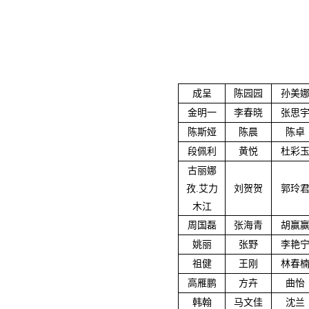
成呈
陈园园
孙美
金明一
李春晓
张思
陈斯娅
陈晨
陈卓
段佩利
黄悦
杜彩
古丽娜
孜.艾力
刘贺贺
郭玲
木江
周国磊
张海青
胡赢
姚丽
张野
李艳
祖健
王刚
林春
高雁鹏
方卉
曲怡
韩翰
马文佳
沈兰