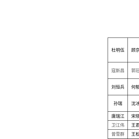
杜明伍
顾
寇新昌
郭
刘恒兵
何
孙瑞
沈
唐瑞江
宋
卫江伟
王
曾雪群
王