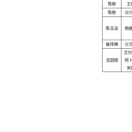
陈彬
王
陈彬
翁
陈玉洁
杨
崔伟琳
张
艾尔
戈田雨
阿
米