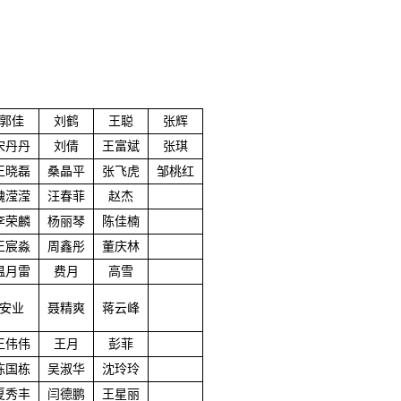
郭佳
刘鹤
王聪
张辉
宋丹丹
刘倩
王富斌
张琪
王晓磊
桑晶平
张飞虎
邹桃红
魏滢滢
汪春菲
赵杰
李荣麟
杨丽琴
陈佳楠
王宸淼
周鑫彤
董庆林
温月雷
费月
高雪
安业
聂精爽
蒋云峰
王伟伟
王月
彭菲
陈国栋
吴淑华
沈玲玲
夏秀丰
闫德鹏
王星丽