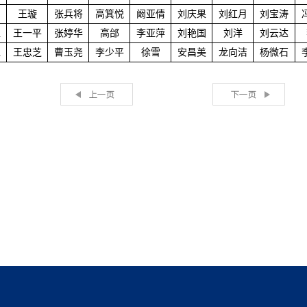
军
王璇
张兵将
高箕悦
阚亚倩
刘庆果
刘红月
刘宝涛
超
王一平
张婷华
高邰
李亚萍
刘艳国
刘洋
刘云达
江
王忠芝
曹玉尧
李少平
徐雪
安昌美
龙向洁
杨微石