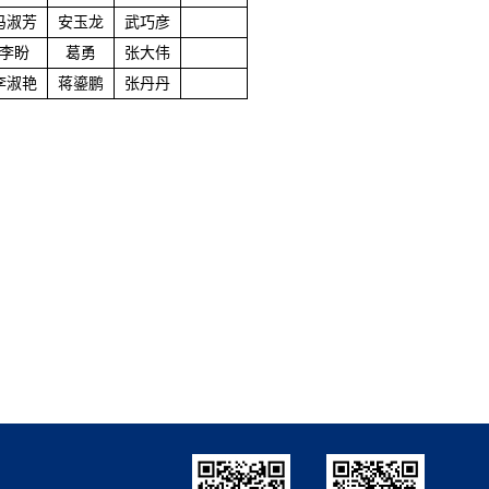
冯淑芳
安玉龙
武巧彦
李盼
葛勇
张大伟
李淑艳
蒋鎏鹏
张丹丹