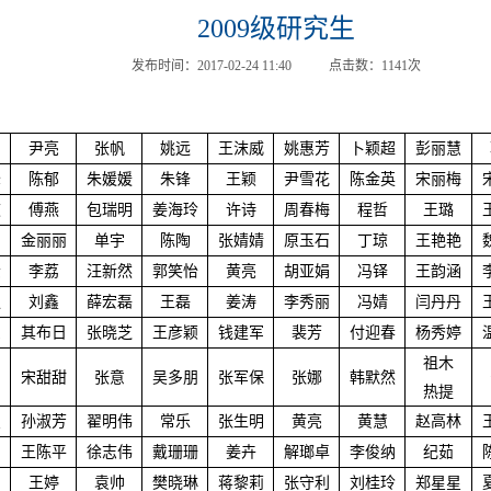
2009级研究生
发布时间：
2017-02-24 11:40
点击数：
1141
次
尹亮
张帆
姚远
王沫威
姚惠芳
卜颖超
彭丽慧
峰
陈郁
朱媛媛
朱锋
王颖
尹雪花
陈金英
宋丽梅
波
傅燕
包瑞明
姜海玲
许诗
周春梅
程哲
王璐
加
金丽丽
单宇
陈陶
张婧婧
原玉石
丁琼
王艳艳
松
李荔
汪新然
郭笑怡
黄亮
胡亚娟
冯铎
王韵涵
强
刘鑫
薛宏磊
王磊
姜涛
李秀丽
冯婧
闫丹丹
东
其布日
张晓芝
王彦颖
钱建军
裴芳
付迎春
杨秀婷
祖木
宋甜甜
张意
吴多朋
张军保
张娜
韩默然
热提
曼
孙淑芳
翟明伟
常乐
张生明
黄亮
黄慧
赵高林
王陈平
徐志伟
戴珊珊
姜卉
解瑯卓
李俊纳
纪茹
铭
王婷
袁帅
樊晓琳
蒋黎莉
张守利
刘桂玲
郑星星