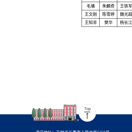
毛墉
朱麟奇
王铁
王文刚
陈雪婷
魏光
王知非
樊华
杨长