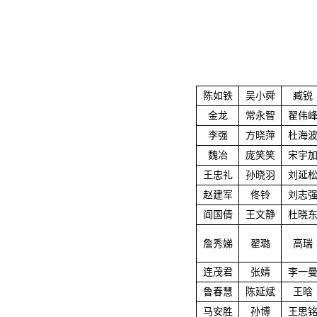
陈如铁
吴小舜
臧锐
金龙
常永智
翟伟
李强
方晓萍
杜海
魏冶
庞笑笑
宋宇
王忠礼
孙晓羽
刘延
赵建军
佟铃
刘志
阎国倩
王文静
杜晓
詹秀娣
翟璐
高瑞
连茂君
张婧
李一
鲁春慧
陈延斌
王晗
马安胜
孙博
王思