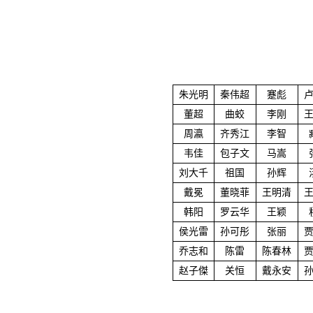
朱光明
秦伟超
蹇彪
董超
曲蛟
李刚
周瀛
齐秀江
李智
韦佳
包子文
马嵩
刘大千
祖国
孙辉
戴冕
董晓菲
王明清
韩阳
罗云华
王颖
侯光雷
孙可彤
张丽
乔志和
陈雷
陈春林
赵子傑
关恒
戴永安