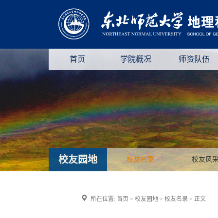
首页
学院概况
师资队伍
校友园地
校友名录
校友风
所在位置:
首页
>
校友园地
>
校友名录
> 正文