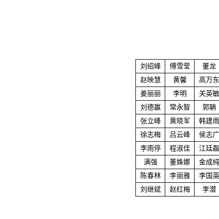
刘绍峰
傅雪莹
董龙
赵映慧
黄馨
高万
姜丽丽
李明
关英
刘德赢
常永智
郭聃
张立峰
黄晓军
韩建
徐志梅
吕云峰
侯志
李雨停
程淑佳
江廷
满强
董姝娜
金成
陈春林
李丽雅
李国
刘继斌
赵红梅
李潜