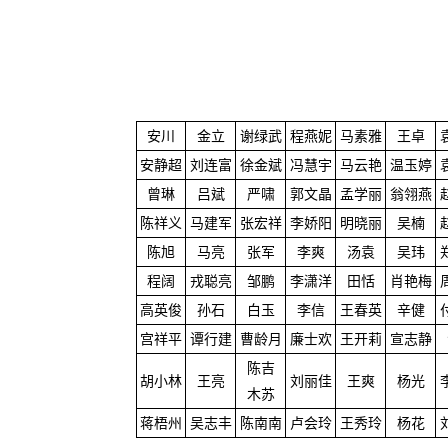
安川
金立
谢绿武
程燕妮
马素雅
王卓
安静超
刘连富
徐金斌
冯慧宇
马云艳
温玉婷
曾琳
吕斌
严啸
郭文晶
孟学丽
翁翎燕
陈祥义
马建军
张宏祥
李娇阳
明晓丽
吴楠
陈旭
马亮
张军
李爽
汤袁
吴玮
程阔
戎聪亮
邹鹏
李潇洋
田恬
肖艳梅
高英俊
孙石
白玉
李信
王春英
辛健
宫祥平
谭行建
曹龄月
廉士欢
王开莉
宣志静
陈吉
胡小林
王亮
刘丽佳
王爽
杨光
木苏
蒋梧州
吴志丰
陈南南
卢会玲
王秀玲
杨花