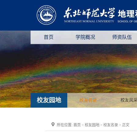
首页
学院概况
师资队伍
校友园地
校友名录
校友风
所在位置:
首页
>
校友园地
>
校友名录
> 正文