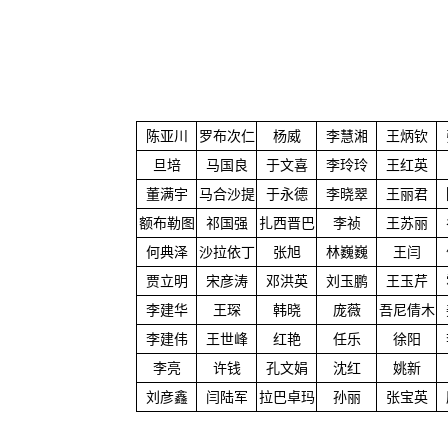
陈亚川
罗布次仁
杨威
李慧湘
王炳钦
旦培
马国良
于文喜
李玲玲
王红英
董满宇
马合沙提
于永德
李晓翠
王丽君
额布勒图
祁国强
扎西晋巴
李祯
王苏丽
何典泽
沙拉依丁
张旭
林巍巍
王闫
贾立明
宋彦涛
邓洪英
刘玉鹏
王玉芹
李建华
王琛
韩晓
庞薇
吾尼倩木
李建伟
王世峰
红艳
任乐
徐阳
李亮
许钱
孔文娟
沈红
姚新
刘彦鑫
闫陆军
拉巴卓玛
孙丽
张宝英