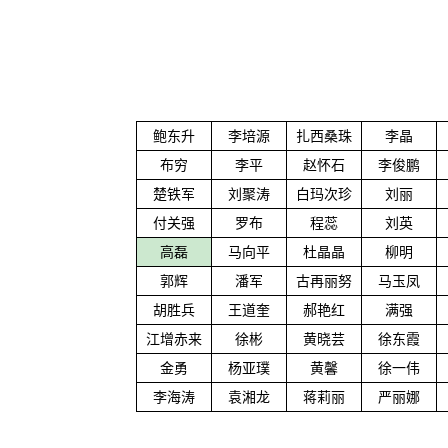
鲍东升
李培源
扎西桑珠
李晶
布穷
李平
赵怀石
李俊鹏
楚铁军
刘聚涛
白玛次珍
刘丽
付关强
罗布
程蕊
刘英
高磊
马向平
杜晶晶
柳明
郭辉
潘军
古再丽努
马玉凤
胡胜兵
王道奎
郝艳红
满强
江增赤来
徐彬
黄晓芸
徐东霞
金勇
杨亚璞
黄馨
徐一伟
李海涛
袁湘龙
蒋莉丽
严丽娜