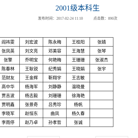
2001级本科生
发布时间：
2017-02-24 11:10
点击数：
890
次
阎祎雯
刘宏波
陈永梅
王桂阳
张婧
张凤英
刘文亮
邓美容
王海慧
张琴
张擎
乔明宝
何艳梅
王珊珊
张淑杰
陈春林
王耿锐
纪秀娟
王晓娟
张宇
范财友
王金辉
靳翔宇
王志敏
高中华
杨海军
刘静静
温晓曼
贾吉波
杨志毅
刘珊珊
徐海艳
贾明鑫
张景奇
吕秀珍
杨帆
李晓军
赵恒东
曲凤
杨久春
李雨停
赵乃卓
孙孝哲
张诚